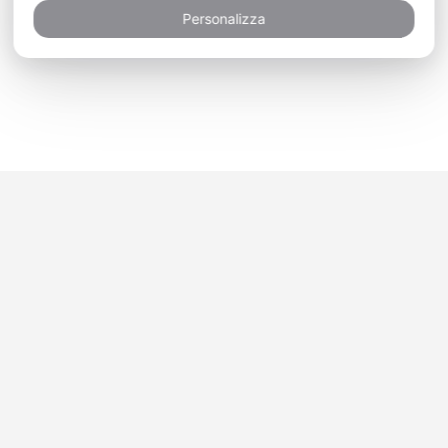
Personalizza
Newsletter
Marketing permission
: Acconsento a essere in
contatto con Scambi Internazionali tramite e-mail
utilizzando le informazioni che ho fornito in questo modulo
ai fini di notizie e aggiornamenti.