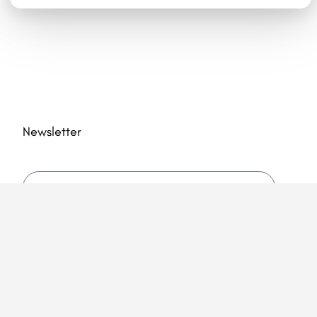
Newsletter
Marketing permission
: Acconsento a essere in
contatto con Scambi Internazionali tramite e-mail
utilizzando le informazioni che ho fornito in questo modulo
ai fini di notizie e aggiornamenti.