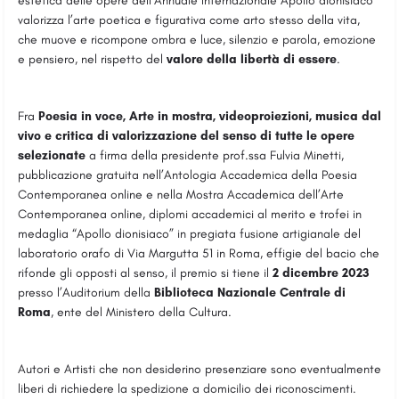
estetica delle opere dell’Annuale Internazionale Apollo dionisiaco
valorizza l’arte poetica e figurativa come arto stesso della vita,
che muove e ricompone ombra e luce, silenzio e parola, emozione
e pensiero, nel rispetto del
valore della
libertà
di essere
.
Fra
Poesia in voce, Arte in mostra, videoproiezioni, musica dal
vivo e critica di valorizzazione del senso di tutte le opere
selezionate
a firma della presidente prof.ssa Fulvia Minetti,
pubblicazione gratuita nell’Antologia Accademica della Poesia
Contemporanea online e nella Mostra Accademica dell’Arte
Contemporanea online, diplomi accademici al merito e trofei in
medaglia “Apollo dionisiaco” in pregiata fusione artigianale del
laboratorio orafo di Via Margutta 51 in Roma, effigie del bacio che
rifonde gli opposti al senso, il premio si tiene il
2 dicembre 2023
presso l’Auditorium della
Biblioteca Nazionale Centrale di
Roma
, ente del Ministero della Cultura.
Autori e Artisti che non desiderino presenziare sono eventualmente
liberi di richiedere la spedizione a domicilio dei riconoscimenti.