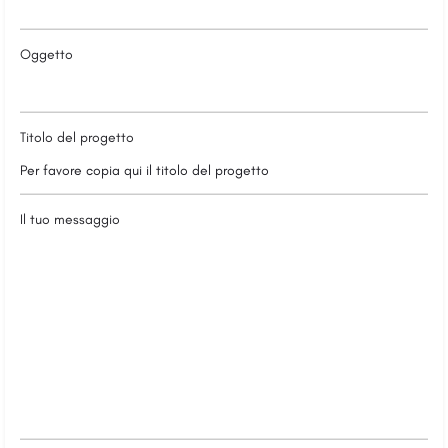
Oggetto
Titolo del progetto
Si prega di lasciare vuoto questo campo.
Il tuo messaggio