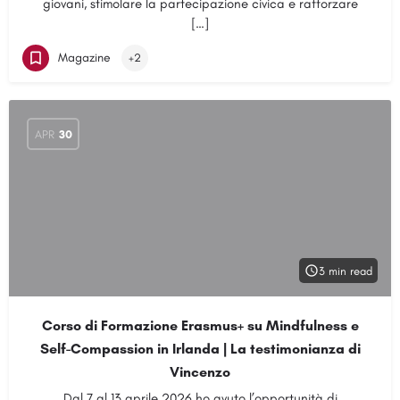
giovani, stimolare la partecipazione civica e rafforzare
[…]
Magazine
+2
APR
30
3 min read
Corso di Formazione Erasmus+ su Mindfulness e
Self-Compassion in Irlanda | La testimonianza di
Vincenzo
Dal 7 al 13 aprile 2026 ho avuto l’opportunità di